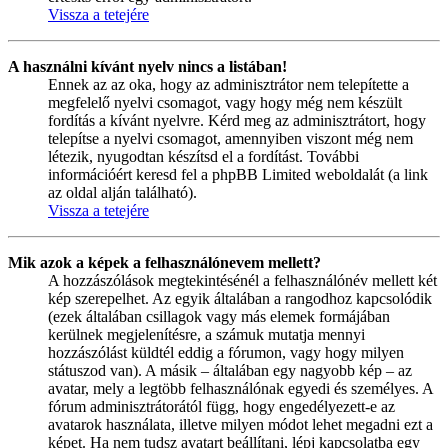
Vissza a tetejére
A használni kívánt nyelv nincs a listában!
Ennek az az oka, hogy az adminisztrátor nem telepítette a
megfelelő nyelvi csomagot, vagy hogy még nem készült
fordítás a kívánt nyelvre. Kérd meg az adminisztrátort, hogy
telepítse a nyelvi csomagot, amennyiben viszont még nem
létezik, nyugodtan készítsd el a fordítást. További
információért keresd fel a phpBB Limited weboldalát (a link
az oldal alján található).
Vissza a tetejére
Mik azok a képek a felhasználónevem mellett?
A hozzászólások megtekintésénél a felhasználónév mellett két
kép szerepelhet. Az egyik általában a rangodhoz kapcsolódik
(ezek általában csillagok vagy más elemek formájában
kerülnek megjelenítésre, a számuk mutatja mennyi
hozzászólást küldtél eddig a fórumon, vagy hogy milyen
státuszod van). A másik – általában egy nagyobb kép – az
avatar, mely a legtöbb felhasználónak egyedi és személyes. A
fórum adminisztrátorától függ, hogy engedélyezett-e az
avatarok használata, illetve milyen módot lehet megadni ezt a
képet. Ha nem tudsz avatart beállítani, lépj kapcsolatba egy