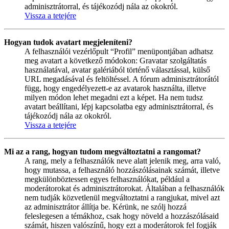
adminisztrátorral, és tájékozódj nála az okokról.
Vissza a tetejére
Hogyan tudok avatart megjeleníteni?
A felhasználói vezérlőpult “Profil” menüpontjában adhatsz
meg avatart a következő módokon: Gravatar szolgáltatás
használatával, avatar galériából történő választással, külső
URL megadásával és feltöltéssel. A fórum adminisztrátorától
függ, hogy engedélyezett-e az avatarok használta, illetve
milyen módon lehet megadni ezt a képet. Ha nem tudsz
avatart beállítani, lépj kapcsolatba egy adminisztrátorral, és
tájékozódj nála az okokról.
Vissza a tetejére
Mi az a rang, hogyan tudom megváltoztatni a rangomat?
A rang, mely a felhasználók neve alatt jelenik meg, arra való,
hogy mutassa, a felhasználó hozzászólásainak számát, illetve
megkülönböztessen egyes felhasználókat, például a
moderátorokat és adminisztrátorokat. Általában a felhasználók
nem tudják közvetlenül megváltoztatni a rangjukat, mivel azt
az adminisztrátor állítja be. Kérünk, ne szólj hozzá
feleslegesen a témákhoz, csak hogy növeld a hozzászólásaid
számát, hiszen valószínű, hogy ezt a moderátorok fel fogják