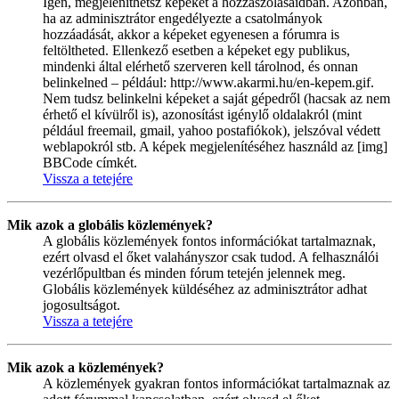
Igen, megjeleníthetsz képeket a hozzászólásaidban. Azonban,
ha az adminisztrátor engedélyezte a csatolmányok
hozzáadását, akkor a képeket egyenesen a fórumra is
feltöltheted. Ellenkező esetben a képeket egy publikus,
mindenki által elérhető szerveren kell tárolnod, és onnan
belinkelned – például: http://www.akarmi.hu/en-kepem.gif.
Nem tudsz belinkelni képeket a saját gépedről (hacsak az nem
érhető el kívülről is), azonosítást igénylő oldalakról (mint
például freemail, gmail, yahoo postafiókok), jelszóval védett
weblapokról stb. A képek megjelenítéséhez használd az [img]
BBCode címkét.
Vissza a tetejére
Mik azok a globális közlemények?
A globális közlemények fontos információkat tartalmaznak,
ezért olvasd el őket valahányszor csak tudod. A felhasználói
vezérlőpultban és minden fórum tetején jelennek meg.
Globális közlemények küldéséhez az adminisztrátor adhat
jogosultságot.
Vissza a tetejére
Mik azok a közlemények?
A közlemények gyakran fontos információkat tartalmaznak az