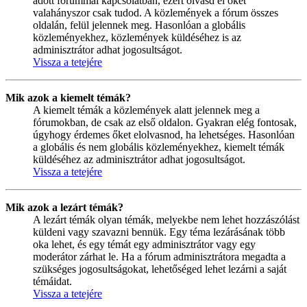
adott fórummal kapcsolatban, ezért olvasd el őket
valahányszor csak tudod. A közlemények a fórum összes
oldalán, felül jelennek meg. Hasonlóan a globális
közleményekhez, közlemények küldéséhez is az
adminisztrátor adhat jogosultságot.
Vissza a tetejére
Mik azok a kiemelt témák?
A kiemelt témák a közlemények alatt jelennek meg a
fórumokban, de csak az első oldalon. Gyakran elég fontosak,
úgyhogy érdemes őket elolvasnod, ha lehetséges. Hasonlóan
a globális és nem globális közleményekhez, kiemelt témák
küldéséhez az adminisztrátor adhat jogosultságot.
Vissza a tetejére
Mik azok a lezárt témák?
A lezárt témák olyan témák, melyekbe nem lehet hozzászólást
küldeni vagy szavazni bennük. Egy téma lezárásának több
oka lehet, és egy témát egy adminisztrátor vagy egy
moderátor zárhat le. Ha a fórum adminisztrátora megadta a
szükséges jogosultságokat, lehetőséged lehet lezárni a saját
témáidat.
Vissza a tetejére