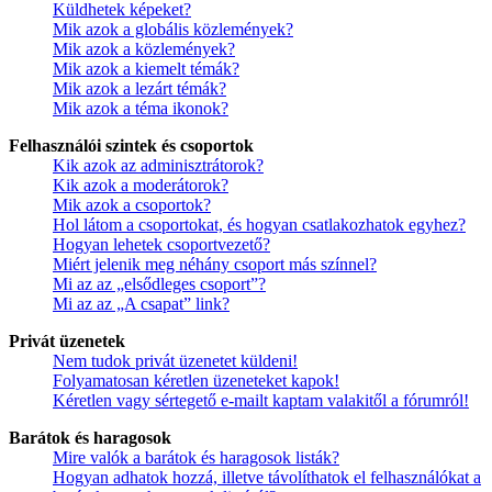
Küldhetek képeket?
Mik azok a globális közlemények?
Mik azok a közlemények?
Mik azok a kiemelt témák?
Mik azok a lezárt témák?
Mik azok a téma ikonok?
Felhasználói szintek és csoportok
Kik azok az adminisztrátorok?
Kik azok a moderátorok?
Mik azok a csoportok?
Hol látom a csoportokat, és hogyan csatlakozhatok egyhez?
Hogyan lehetek csoportvezető?
Miért jelenik meg néhány csoport más színnel?
Mi az az „elsődleges csoport”?
Mi az az „A csapat” link?
Privát üzenetek
Nem tudok privát üzenetet küldeni!
Folyamatosan kéretlen üzeneteket kapok!
Kéretlen vagy sértegető e-mailt kaptam valakitől a fórumról!
Barátok és haragosok
Mire valók a barátok és haragosok listák?
Hogyan adhatok hozzá, illetve távolíthatok el felhasználókat a