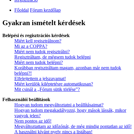
Főoldal
Fórum kezdőlap
Gyakran ismételt kérdések
Belépési és regisztrációs kérdések
Miért kell regisztrálnom?
Mi az a COPPA?
Miért nem tudok regisztrálni?
Regisztráltam, de mégsem tudok belépni
Miért nem tudok belépni?
Korábban regisztráltam magam, azonban már nem tudok
belépni?!
Elfelejtettem a jelszavamat!
Miért kerülök kiléptetésre automatikusan?
Mit csinál a „Fórum sütik törlése”?
Felhasználói beállítások
Hogyan tudom megváltoztatni a beállításaimat?
Hogyan tudom megakadályozni, hogy mások lássák, mikor
vagyok jelen?
Nem pontos az idő!
Megváltoztattam az időzónát, de még mindig pontatlan az idő!
A használni kívánt nyelv nincs a listában!