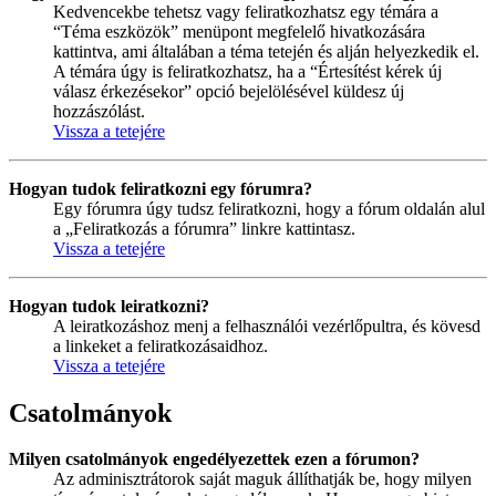
Kedvencekbe tehetsz vagy feliratkozhatsz egy témára a
“Téma eszközök” menüpont megfelelő hivatkozására
kattintva, ami általában a téma tetején és alján helyezkedik el.
A témára úgy is feliratkozhatsz, ha a “Értesítést kérek új
válasz érkezésekor” opció bejelölésével küldesz új
hozzászólást.
Vissza a tetejére
Hogyan tudok feliratkozni egy fórumra?
Egy fórumra úgy tudsz feliratkozni, hogy a fórum oldalán alul
a „Feliratkozás a fórumra” linkre kattintasz.
Vissza a tetejére
Hogyan tudok leiratkozni?
A leiratkozáshoz menj a felhasználói vezérlőpultra, és kövesd
a linkeket a feliratkozásaidhoz.
Vissza a tetejére
Csatolmányok
Milyen csatolmányok engedélyezettek ezen a fórumon?
Az adminisztrátorok saját maguk állíthatják be, hogy milyen