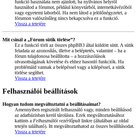
funkció használata nem ajánlott, ha nyilvános helyről
használod a fórumot, például könyvtárból, internetkávézóból
vagy egyetemi laborból. Ha nem látod a jelölőnégyzetet, a
fórumon valószínűleg nincs bekapcsolva ez a funkció.
Vissza a tetejére
Mit csinál a „Fórum sütik törlése”?
Ez a funkció törli az összes phpBB3 által küldött sütit. A sütik
feladata az azonosítás, illetve a beléptetés, valamint – ha a
fórum tulajdonosa beállította – a hozzászólások
olvasottságának követése és ehhez hasonló funkciók. Ha
problémáid vannak a belépéssel vagy a kilépéssel, a sütik
törlése segíthet.
Vissza a tetejére
Felhasználói beállítások
Hogyan tudom megváltoztatni a beállításaimat?
Amennyiben regisztrált felhasználó vagy, minden beállításod
az adatbázisban kerül tárolásra. Ezek megváltoztatásához
kattints a
Felhasználói vezérlőpult
linkre (általában az oldal
tetején található). Itt megváltoztathatod az összes beállításodat.
Vissza a tetejére