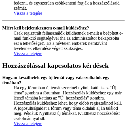
fedezni, és egyszerűen csökkenteni fogják a hozzászólásaid
számát.
Vissza a tetejére
Miért kell bejelentkeznem e-mail küldéséhez?
Csak regisztrált felhasználók küldhetnek e-mailt a beépített e-
mail funkció segítségével (ha az adminisztrátor bekapcsolta
ezt a lehetőséget). Ez a névtelen emberek nemkívánt
leveleinek elkerülése végett szükséges.
Vissza a tetejére
Hozzászólással kapcsolatos kérdések
Hogyan készíthetek egy új témát vagy válaszolhatok egy
témában?
Ha egy fórumban új témát szeretnél nyitni, kattints az "Új
téma" gombra a fórumban. Hozzászólás küldéséhez egy már
létező témába kattints az "Új hozzászólás" gombra.
Hozzászólás küldéséhez lehet, hogy előbb regisztrálnod kell.
A jogosultságaidat a fórum vagy téma oldalak alján találod
meg. Például: Nyithatsz új témákat, Küldhetsz hozzászólást
csatolmánnyal stb.
Vissza a tetejére