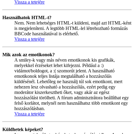
Vissza a tetejére
Használhatok HTML-t?
Nem. Nem lehetséges HTML-t küldeni, majd azt HTML-ként
is megjeleníteni. A legtöbb HTML-lel létrehozható formázás
BBCode használatával is elérhető.
Vissza a tetejére
Mik azok az emotikonok?
A smiley-k vagy más néven emotikonok kis grafikák,
melyekkel érzéseket lehet kifejezni. Például a :)
vidámot/boldogot, a :( szomorút jelent. A használható
emotikonok teljes listája megtalálható a hozzászólás
küldésénél. Lehetőleg ne használj túl sok emotikont, mert
nehezen lesz olvasható a hozzászólás, ezért pedig egy
moderátor kiszerkesztheti őket, vagy akár az egész
hozzászólást törölheti. A fórum adminisztrátora beállíthat egy
felső korlátot, melynél nem használhatsz több emotikont egy
hozzászólásban.
Vissza a tetejére
Küldhetek képeket?