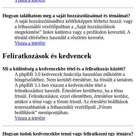
Hogyan találhatom meg a saját hozzászólásaimat és témáimat?
A saját hozzászólásaidhoz kétféleképpen férhetsz hozzá: vagy
a felhasználói vezérlőpultban a „Saját hozzászólások
megtekintése” linkre kattintva vagy a profilodon keresztül. A
témáid eléréséhez használd a részletes keresést.
Vissza a tetejére
Feliratkozások és kedvencek
Mi a különbség a kedvencekbe tétel és a feliratkozás között?
A phpBB 3.0 kedvencek funkciója hasonlóan működött a
böngésződéhez. Nem kerültél értesítésre, ha frissült a tartalom.
A phpBB 3.1-ben viszont a kedvencekbe tétel a
feliratkozáshoz hasonlít. Értesítésre kerülhetsz, ha a téma
frissül. Feliratkozáskor, ezzel ellentétben, értesítésre kerülsz,
amikor a téma vagy a fórum frissül. Az értesítési beállítások
testreszabhatóak a felhasználói vezérlőpult „Fórum
beállítások” menüpontjában.
Vissza a tetejére
Hogyan tudok kedvencekbe tenni vagy feliratkozni egy témára?