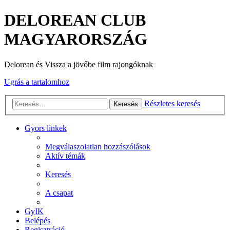
DELOREAN CLUB
MAGYARORSZÁG
Delorean és Vissza a jövőbe film rajongóknak
Ugrás a tartalomhoz
Részletes keresés
Keresés
Gyors linkek
Megválaszolatlan hozzászólások
Aktív témák
Keresés
A csapat
GyIK
Belépés
Regisztráció