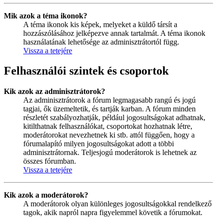
Mik azok a téma ikonok?
A téma ikonok kis képek, melyeket a küldő társít a
hozzászólásához jelképezve annak tartalmát. A téma ikonok
használatának lehetősége az adminisztrátortól függ.
Vissza a tetejére
Felhasználói szintek és csoportok
Kik azok az adminisztrátorok?
Az adminisztrátorok a fórum legmagasabb rangú és jogú
tagjai, ők üzemeltetik, és tartják karban. A fórum minden
részletét szabályozhatják, például jogosultságokat adhatnak,
kitilthatnak felhasználókat, csoportokat hozhatnak létre,
moderátorokat nevezhetnek ki stb. attól függően, hogy a
fórumalapító milyen jogosultságokat adott a többi
adminisztrátornak. Teljesjogú moderátorok is lehetnek az
összes fórumban.
Vissza a tetejére
Kik azok a moderátorok?
A moderátorok olyan különleges jogosultságokkal rendelkező
tagok, akik napról napra figyelemmel követik a fórumokat.