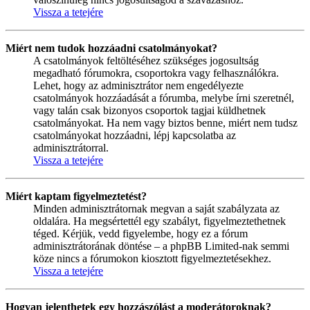
Vissza a tetejére
Miért nem tudok hozzáadni csatolmányokat?
A csatolmányok feltöltéséhez szükséges jogosultság
megadható fórumokra, csoportokra vagy felhasználókra.
Lehet, hogy az adminisztrátor nem engedélyezte
csatolmányok hozzáadását a fórumba, melybe írni szeretnél,
vagy talán csak bizonyos csoportok tagjai küldhetnek
csatolmányokat. Ha nem vagy biztos benne, miért nem tudsz
csatolmányokat hozzáadni, lépj kapcsolatba az
adminisztrátorral.
Vissza a tetejére
Miért kaptam figyelmeztetést?
Minden adminisztrátornak megvan a saját szabályzata az
oldalára. Ha megsértettél egy szabályt, figyelmeztethetnek
téged. Kérjük, vedd figyelembe, hogy ez a fórum
adminisztrátorának döntése – a phpBB Limited-nak semmi
köze nincs a fórumokon kiosztott figyelmeztetésekhez.
Vissza a tetejére
Hogyan jelenthetek egy hozzászólást a moderátoroknak?