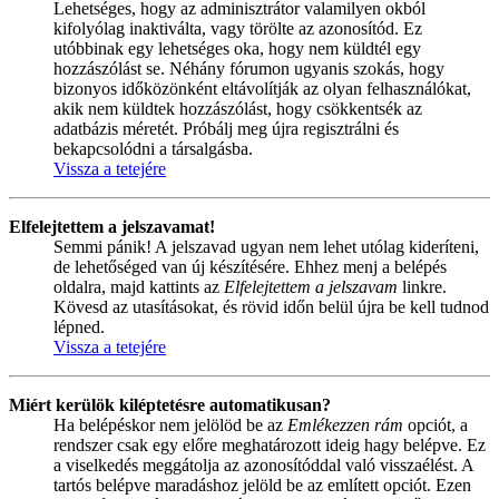
Lehetséges, hogy az adminisztrátor valamilyen okból
kifolyólag inaktiválta, vagy törölte az azonosítód. Ez
utóbbinak egy lehetséges oka, hogy nem küldtél egy
hozzászólást se. Néhány fórumon ugyanis szokás, hogy
bizonyos időközönként eltávolítják az olyan felhasználókat,
akik nem küldtek hozzászólást, hogy csökkentsék az
adatbázis méretét. Próbálj meg újra regisztrálni és
bekapcsolódni a társalgásba.
Vissza a tetejére
Elfelejtettem a jelszavamat!
Semmi pánik! A jelszavad ugyan nem lehet utólag kideríteni,
de lehetőséged van új készítésére. Ehhez menj a belépés
oldalra, majd kattints az
Elfelejtettem a jelszavam
linkre.
Kövesd az utasításokat, és rövid időn belül újra be kell tudnod
lépned.
Vissza a tetejére
Miért kerülök kiléptetésre automatikusan?
Ha belépéskor nem jelölöd be az
Emlékezzen rám
opciót, a
rendszer csak egy előre meghatározott ideig hagy belépve. Ez
a viselkedés meggátolja az azonosítóddal való visszaélést. A
tartós belépve maradáshoz jelöld be az említett opciót. Ezen