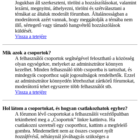
Jogukban áll szerkeszteni, törölni a hozzászólásokat, valamint
lezárni, megnyitni, áthelyezni, törölni és szétválasztani a
témákat az általuk moderált fórumban. Általánosságban a
moderátorok azért vannak, hogy meggátolják a témába nem
illő, sértegető vagy támadó hangvételű hozzászólások
küldését.
Vissza a tetejére
Mik azok a csoportok?
A felhasználói csoportok segítségével felosztható a közösség
olyan egységekre, melyeket az adminisztrátor könnyen
kezelhet. Minden felhasználó több csoportba is tartozhat, és
mindegyik csoporthoz saját jogosultságok rendelhetők. Ezzel
az adminisztrátor könnyedén létrehozhat zártkörű fórumokat,
moderátorrá tehet egyszerre több felhasználót stb.
Vissza a tetejére
Hol látom a csoportokat, és hogyan csatlakozhatok egyhez?
A fórumon lévő csoportokat a felhasználói vezérlőpultban
tekintheted meg a „Csoportok” linkre kattintva. Ha
csatlakozni szeretnél egy csoporthoz, kattints a megfelelő
gombra. Mindemellett nem az összes csoport
nyílt
hozzáférésű
, néhánynál jóváhagyás szükséges a