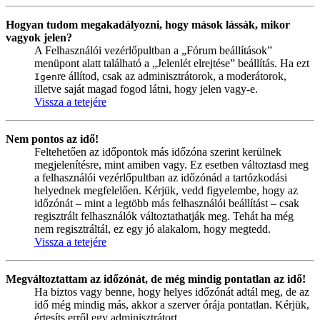
Hogyan tudom megakadályozni, hogy mások lássák, mikor
vagyok jelen?
A Felhasználói vezérlőpultban a „Fórum beállítások”
menüpont alatt található a „Jelenlét elrejtése” beállítás. Ha ezt
re állítod, csak az adminisztrátorok, a moderátorok,
Igen
illetve saját magad fogod látni, hogy jelen vagy-e.
Vissza a tetejére
Nem pontos az idő!
Feltehetően az időpontok más időzóna szerint kerülnek
megjelenítésre, mint amiben vagy. Ez esetben változtasd meg
a felhasználói vezérlőpultban az időzónád a tartózkodási
helyednek megfelelően. Kérjük, vedd figyelembe, hogy az
időzónát – mint a legtöbb más felhasználói beállítást – csak
regisztrált felhasználók változtathatják meg. Tehát ha még
nem regisztráltál, ez egy jó alakalom, hogy megtedd.
Vissza a tetejére
Megváltoztattam az időzónát, de még mindig pontatlan az idő!
Ha biztos vagy benne, hogy helyes időzónát adtál meg, de az
idő még mindig más, akkor a szerver órája pontatlan. Kérjük,
értesíts erről egy adminisztrátort.