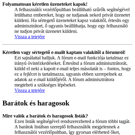
Folyamatosan kéretlen üzeneteket kapok!
A felhasználói vezérlőpultban beállítható szűrők segítségével
letilthatsz embereket, hogy ne tudjanak neked privát üzenetet
küldeni. Ha sértegető üzeneteket kapsz valakitől, értesíts egy
adminisztrátort, ő ugyanis beállíthatja, hogy egy felhasználó
ne tudjon privát üzenetet küldeni.
Vissza a tetejére
Kéretlen vagy sértegető e-mailt kaptam valakitől a fórumról!
Ezt sajnálattal halljuk. A fórum e-mail funkciója tartalmaz ez
irányú óvintézkedéseket. Értesítsd a fórum adminisztrátorát,
küldd el neki a kapott e-mail teljes másolatát is – fontos, hogy
ez a fejlécet is tartalmazza, ugyanis ebben szerepelnek az
adatok az e-mail küldőjéről. A fórum adminisztrátora
megteheti a szükséges lépéseket.
Vissza a tetejére
Barátok és haragosok
Mire valók a barátok és haragosok listák?
Ezen listák segítségével rendszerezheted a fórum többi tagját.
A barátok listában szereplő felhasználók megjelennek a
felhasználói vezérlőpultban, így gyorsan elérheted őket,