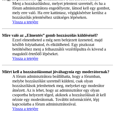
Menj a hozzászóláshoz, melyet jelenteni szeretnél, és ha a
fórum adminisztrátora engedélyezte, látnod kell egy gombot,
mely erre való. Ha erre kattintasz, végigkísérésre kerülsz a
hozzászólás jelentéséhez szükséges lépéseken.
Vissza a tetejére
Mire való az „Elmentés” gomb hozzászólás küldésénél?
Ezzel elmentheted a még nem befejezett üzeneted, majd
később folytathatod, és elküldheted. Egy piszkozat
betöltéséhez menj a felhasználói vezérlőpultra és kövesd a
maguktól értetődő lépéseket.
Vissza a tetejére
Miért kell a hozzászólásomat jóváhagynia egy moderátornak?
A fórum adminisztrátora beállíthatta, hogy a fórumban,
melybe hozzászólást szeretnél küldeni, csak olyan
hozzászólások jelenhetnek meg, melyeket egy moderátor
átnézett. Az is lehet, hogy az adminisztrátor egy olyan
csoportba helyezett téged, akiknek a hozzászólásait át kell
néznie egy moderátornak. További információért, lépj
kapcsolatba a fórum adminisztrátorával.
Vissza a tetejére