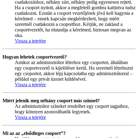
csatlakozáshoz, néhány zárt, néhány pedig egyenesen rejtett.
Ha a csoport nyitott, akkor a megfelelő gombra kattintva tudsz
csatlakozni. Ezután a csoport vezetőjének jóvá kell hagynia a
kérelmed – ennek kapcsán megkérdezheti, hogy miért
szeretnél csatlakozni a csoporthoz. Kérjük, ne zaklasd a
csoportvezetőt, ha elutasítja a kérelmed, biztosan megvan az
oka.
Vissza a tetejére
Hogyan lehetek csoportvezető?
Amikor az adminisztrátor létrehoz egy csoportot, általában
egy csoportvezető is kijelölésre kerül. Ha szeretnél létrehozni
egy csoportot, akkor lépj kapcsolatba egy adminisztrátorral –
például egy privát üzenet küldésével.
Vissza a tetejére
Miért jelenik meg néhány csoport más színnel?
Az adminisztrátor színeket rendelhet egy csoport tagjaihoz,
hogy könnyen azonosíthatók legyenek.
Vissza a tetejére
Mi az az „elsődleges csoport”?