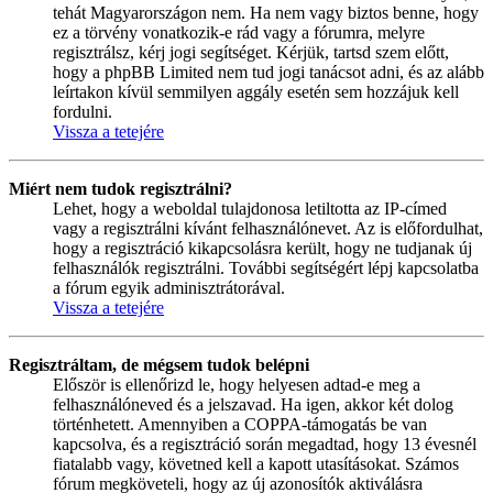
tehát Magyarországon nem. Ha nem vagy biztos benne, hogy
ez a törvény vonatkozik-e rád vagy a fórumra, melyre
regisztrálsz, kérj jogi segítséget. Kérjük, tartsd szem előtt,
hogy a phpBB Limited nem tud jogi tanácsot adni, és az alább
leírtakon kívül semmilyen aggály esetén sem hozzájuk kell
fordulni.
Vissza a tetejére
Miért nem tudok regisztrálni?
Lehet, hogy a weboldal tulajdonosa letiltotta az IP-címed
vagy a regisztrálni kívánt felhasználónevet. Az is előfordulhat,
hogy a regisztráció kikapcsolásra került, hogy ne tudjanak új
felhasználók regisztrálni. További segítségért lépj kapcsolatba
a fórum egyik adminisztrátorával.
Vissza a tetejére
Regisztráltam, de mégsem tudok belépni
Először is ellenőrizd le, hogy helyesen adtad-e meg a
felhasználóneved és a jelszavad. Ha igen, akkor két dolog
történhetett. Amennyiben a COPPA-támogatás be van
kapcsolva, és a regisztráció során megadtad, hogy 13 évesnél
fiatalabb vagy, követned kell a kapott utasításokat. Számos
fórum megköveteli, hogy az új azonosítók aktiválásra