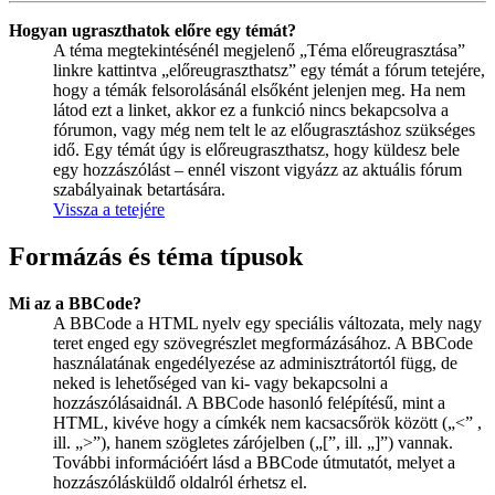
Hogyan ugraszthatok előre egy témát?
A téma megtekintésénél megjelenő „Téma előreugrasztása”
linkre kattintva „előreugraszthatsz” egy témát a fórum tetejére,
hogy a témák felsorolásánál elsőként jelenjen meg. Ha nem
látod ezt a linket, akkor ez a funkció nincs bekapcsolva a
fórumon, vagy még nem telt le az előugrasztáshoz szükséges
idő. Egy témát úgy is előreugraszthatsz, hogy küldesz bele
egy hozzászólást – ennél viszont vigyázz az aktuális fórum
szabályainak betartására.
Vissza a tetejére
Formázás és téma típusok
Mi az a BBCode?
A BBCode a HTML nyelv egy speciális változata, mely nagy
teret enged egy szövegrészlet megformázásához. A BBCode
használatának engedélyezése az adminisztrátortól függ, de
neked is lehetőséged van ki- vagy bekapcsolni a
hozzászólásaidnál. A BBCode hasonló felépítésű, mint a
HTML, kivéve hogy a címkék nem kacsacsőrök között („<” ,
ill. „>”), hanem szögletes zárójelben („[”, ill. „]”) vannak.
További információért lásd a BBCode útmutatót, melyet a
hozzászólásküldő oldalról érhetsz el.