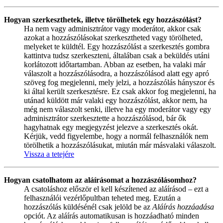
Hogyan szerkeszthetek, illetve törölhetek egy hozzászólást?
Ha nem vagy adminisztrátor vagy moderátor, akkor csak
azokat a hozzászólásokat szerkesztheted vagy törölheted,
melyeket te küldtél. Egy hozzászólást a szerkesztés gombra
kattintva tudsz szerkeszteni, általában csak a beküldés utáni
korlátozott időtartamban. Abban az esetben, ha valaki már
válaszolt a hozzászólásodra, a hozzászólásod alatt egy apró
szöveg fog megjelenni, mely jelzi, a hozzászólás hányszor és
ki által került szerkesztésre. Ez csak akkor fog megjelenni, ha
utánad küldött már valaki egy hozzászólást, akkor nem, ha
még nem válaszolt senki, illetve ha egy moderátor vagy egy
adminisztrátor szerkesztette a hozzászólásod, bár ők
hagyhatnak egy megjegyzést jelezve a szerkesztés okát.
Kérjük, vedd figyelembe, hogy a normál felhasználók nem
törölhetik a hozzászólásukat, miután már másvalaki válaszolt.
Vissza a tetejére
Hogyan csatolhatom az aláírásomat a hozzászólásomhoz?
A csatoláshoz először el kell készítened az aláírásod – ezt a
felhasználói vezérlőpultban teheted meg. Ezután a
hozzászólás küldésénél csak jelöld be az
Aláírás hozzáadása
opciót. Az aláírás automatikusan is hozzáadható minden