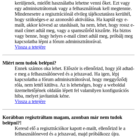
kerüljenek, mielőtt használatba lehetne venni őket. Ezt vagy
egy adminisztrátornak vagy a felhasználónak kell megtennie.
Mindenesetre a regisztrációnál elvileg tájékoztatásra kerültél,
hogy szükséges-e az azonosító aktiválása. Ha kaptál egy e-
mailt, akkor kövesd az utasításait, ha nem, lehet, hogy rossz e-
mail címet adtál meg, vagy a spamszűrőd kiszűrte. Ha biztos
vagy benne, hogy helyes e-mail címet adtál meg, próbálj meg
kapcsolatba lépni a fórum adminisztrátorával.
Vissza a tetejére
Miért nem tudok belépni?
Ennek számos oka lehet. Először is ellenőrizd, hogy jól adtad-
e meg a felhasználóneved és a jelszavad. Ha igen, lépj
kapcsolatba a fórum adminisztrátorával, hogy meggyőződj
róla, nem lettél kitiltva. Az is lehetséges, hogy a weboldal
üzemeltetőjének oldalán lépett fel valamilyen konfigurációs
hiba, melyet javítaniuk kéne.
Vissza a tetejére
Korábban regisztráltam magam, azonban már nem tudok
belépni?!
Keresd elő a regisztrációkor kapott e-mailt, ellenőrizd le a
felhasználóneved és a jelszavad, majd próbálkozz újra.