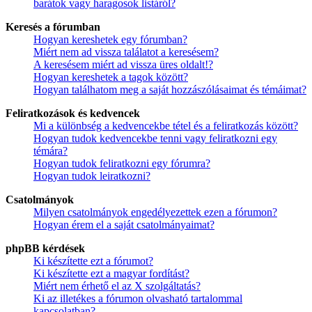
barátok vagy haragosok listáról?
Keresés a fórumban
Hogyan kereshetek egy fórumban?
Miért nem ad vissza találatot a keresésem?
A keresésem miért ad vissza üres oldalt!?
Hogyan kereshetek a tagok között?
Hogyan találhatom meg a saját hozzászólásaimat és témáimat?
Feliratkozások és kedvencek
Mi a különbség a kedvencekbe tétel és a feliratkozás között?
Hogyan tudok kedvencekbe tenni vagy feliratkozni egy
témára?
Hogyan tudok feliratkozni egy fórumra?
Hogyan tudok leiratkozni?
Csatolmányok
Milyen csatolmányok engedélyezettek ezen a fórumon?
Hogyan érem el a saját csatolmányaimat?
phpBB kérdések
Ki készítette ezt a fórumot?
Ki készítette ezt a magyar fordítást?
Miért nem érhető el az X szolgáltatás?
Ki az illetékes a fórumon olvasható tartalommal
kapcsolatban?