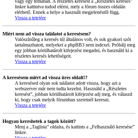
vagy egy témában. A részletes keresést a „Részletes keresés”
linkre kattintva tudod elérni, mely a fórum összes oldalán
elérhető. Ennek a helye a használt megjelenéstől függ.
Vissza a tetejére
Miért nem ad vissza találatot a keresésem?
Valószínűleg a keresés túl általános volt, és sok gyakori szót
tartalmazhatott, melyeket a phpBB3 nem indexel. Próbálj meg
egy jobban körülhatárolt kifejezést megadni, és használd ki a
részletes keresés lehetőségeit.
Vissza a tetejére
A keresésem miért ad vissza üres oldalt!?
A keresésed olyan sok találatot adott vissza, hogy azt a
webszerver már nem tudta kezelni. Használd a „Részletes
keresést”, jobban körülhatárolt kifejezést adj meg, és válaszd
ki, hogy csak melyik fórumban szeretnél keresni.
Vissza a tetejére
Hogyan kereshetek a tagok között?
Menj a „Taglista” oldalra, és kattints a „Felhasználó keresése”
linkre.
Vissza a tetejére