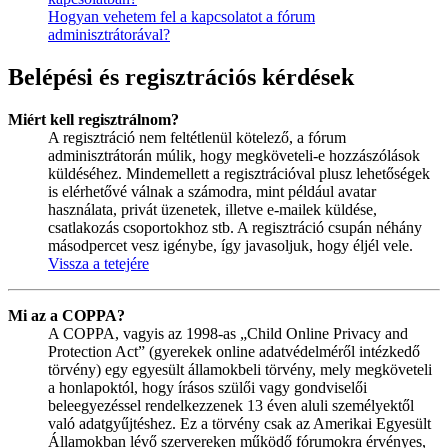
Hogyan vehetem fel a kapcsolatot a fórum
adminisztrátorával?
Belépési és regisztrációs kérdések
Miért kell regisztrálnom?
A regisztráció nem feltétlenül kötelező, a fórum
adminisztrátorán múlik, hogy megköveteli-e hozzászólások
küldéséhez. Mindemellett a regisztrációval plusz lehetőségek
is elérhetővé válnak a számodra, mint például avatar
használata, privát üzenetek, illetve e-mailek küldése,
csatlakozás csoportokhoz stb. A regisztráció csupán néhány
másodpercet vesz igénybe, így javasoljuk, hogy éljél vele.
Vissza a tetejére
Mi az a COPPA?
A COPPA, vagyis az 1998-as „Child Online Privacy and
Protection Act” (gyerekek online adatvédelméről intézkedő
törvény) egy egyesült államokbeli törvény, mely megköveteli
a honlapoktól, hogy írásos szülői vagy gondviselői
beleegyezéssel rendelkezzenek 13 éven aluli személyektől
való adatgyűjtéshez. Ez a törvény csak az Amerikai Egyesült
Államokban lévő szervereken működő fórumokra érvényes,