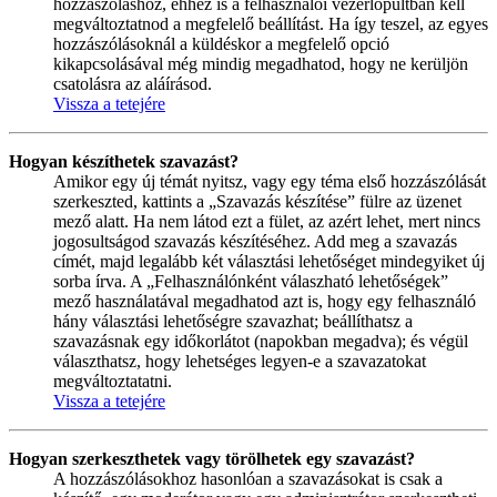
hozzászóláshoz, ehhez is a felhasználói vezérlőpultban kell
megváltoztatnod a megfelelő beállítást. Ha így teszel, az egyes
hozzászólásoknál a küldéskor a megfelelő opció
kikapcsolásával még mindig megadhatod, hogy ne kerüljön
csatolásra az aláírásod.
Vissza a tetejére
Hogyan készíthetek szavazást?
Amikor egy új témát nyitsz, vagy egy téma első hozzászólását
szerkeszted, kattints a „Szavazás készítése” fülre az üzenet
mező alatt. Ha nem látod ezt a fület, az azért lehet, mert nincs
jogosultságod szavazás készítéséhez. Add meg a szavazás
címét, majd legalább két választási lehetőséget mindegyiket új
sorba írva. A „Felhasználónként válaszható lehetőségek”
mező használatával megadhatod azt is, hogy egy felhasználó
hány választási lehetőségre szavazhat; beállíthatsz a
szavazásnak egy időkorlátot (napokban megadva); és végül
választhatsz, hogy lehetséges legyen-e a szavazatokat
megváltoztatatni.
Vissza a tetejére
Hogyan szerkeszthetek vagy törölhetek egy szavazást?
A hozzászólásokhoz hasonlóan a szavazásokat is csak a