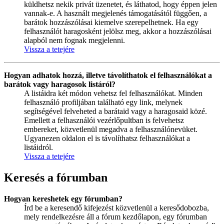
küldhetsz nekik privát üzenetet, és láthatod, hogy éppen jelen
vannak-e. A használt megjelenés támogatásától függően, a
barátok hozzászólásai kiemelve szerepelhetnek. Ha egy
felhasználót haragosként jelölsz meg, akkor a hozzászólásai
alapból nem fognak megjelenni.
Vissza a tetejére
Hogyan adhatok hozzá, illetve távolíthatok el felhasználókat a
barátok vagy haragosok listáról?
A listáidra két módon vehetsz fel felhasználókat. Minden
felhasználó profiljában található egy link, melynek
segítségével felveheted a barátaid vagy a haragosaid közé.
Emellett a felhasználói vezérlőpultban is felvehetsz
embereket, közvetlenül megadva a felhasználónevüket.
Ugyanezen oldalon el is távolíthatsz felhasználókat a
listáidról.
Vissza a tetejére
Keresés a fórumban
Hogyan kereshetek egy fórumban?
Írd be a keresendő kifejezést közvetlenül a keresődobozba,
mely rendelkezésre áll a fórum kezdőlapon, egy fórumban