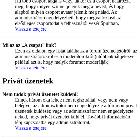
Ha több csoport tagja is vagy, akkor ez a csoport határozza
meg, hogy milyen színnel jelenik meg a neved, és hogy
alapból milyen csoport avatar jelenik meg nálad. Az
adminisztrátor engedélyezheti, hogy megváltoztasd az
elsődleges csoportodat a felhasználói vezérlőpultban.
Vissza a tetejére
Mi az az „A csapat” link?
Ezen az oldalon egy listát találhatsz a fórum üzemeltetőiről: az
adminisztrátorokról és a moderátorokról (utóbbiaknál jelezve
például azt is, hogy melyik fórumot moderálják).
Vissza a tetejére
Privát üzenetek
Nem tudok privát üzenetet küldeni!
Ennek három oka lehet: nem regisztráltál, vagy nem vagy
belépve; az adminisztrátor nem engedélyezte a fórumon privát
üzenetek küldését; vagy az adminisztrátor nem engedélyezte
neked, hogy privát üzenetet küldjél. További információért
lépj kapcsolatba egy adminisztrátorral.
Vissza a tetejére