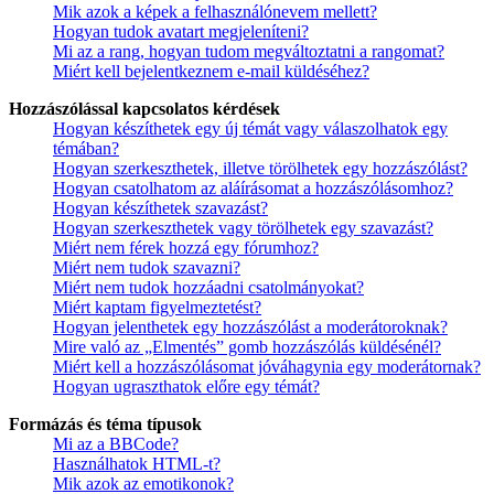
Mik azok a képek a felhasználónevem mellett?
Hogyan tudok avatart megjeleníteni?
Mi az a rang, hogyan tudom megváltoztatni a rangomat?
Miért kell bejelentkeznem e-mail küldéséhez?
Hozzászólással kapcsolatos kérdések
Hogyan készíthetek egy új témát vagy válaszolhatok egy
témában?
Hogyan szerkeszthetek, illetve törölhetek egy hozzászólást?
Hogyan csatolhatom az aláírásomat a hozzászólásomhoz?
Hogyan készíthetek szavazást?
Hogyan szerkeszthetek vagy törölhetek egy szavazást?
Miért nem férek hozzá egy fórumhoz?
Miért nem tudok szavazni?
Miért nem tudok hozzáadni csatolmányokat?
Miért kaptam figyelmeztetést?
Hogyan jelenthetek egy hozzászólást a moderátoroknak?
Mire való az „Elmentés” gomb hozzászólás küldésénél?
Miért kell a hozzászólásomat jóváhagynia egy moderátornak?
Hogyan ugraszthatok előre egy témát?
Formázás és téma típusok
Mi az a BBCode?
Használhatok HTML-t?
Mik azok az emotikonok?