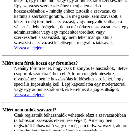
készítő, egy moderátor vagy egy adminisztrátor szerkesztheti.
Egy szavazás szerkesztéséhez menj a téma első
hozzászólásához – mindig ehhez tartozik a szavazás, és
kattints a
szerkeszt
gombra. Ha még senki sem szavazott, a
készítő még törölheti a szavazást, vagy megváltoztathatja a
választási lehetőségeket, de ha már érkezett szavazat, csak egy
adminisztrátor vagy egy moderátor törölheti vagy
szerkesztheti a szavazást. Így nem lehet manipulálni a
szavazást a szavazási lehetőségek megváltoztatásával.
Vissza a tetejére
Miért nem férek hozzá egy fórumhoz?
Néhány fórum lehet, hogy csak bizonyos felhasználók, illetve
csoportok számára érhető el. A fórum megtekintéséhez,
olvasásához, benne hozzászólás küldéséhez stb. lehet, hogy
speciális jogosultság kell. Lépj kapcsolatba egy moderátorral
vagy egy adminisztrátorral, és kérelmezd a jogosultságot.
Vissza a tetejére
Miért nem tudok szavazni?
Csak regisztrált felhasználók vehetnek részt a szavazásokban
(a többszöri szavazás elkerülése végett). Amennyiben
regisztrált felhasználó vagy de mégsem tudsz szavazni, akkor
valószínűleg nincs jogosultságod a szavazáshoz.