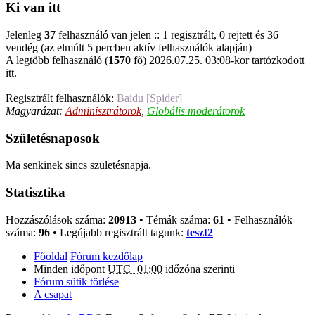
Ki van itt
Jelenleg
37
felhasználó van jelen :: 1 regisztrált, 0 rejtett és 36
vendég (az elmúlt 5 percben aktív felhasználók alapján)
A legtöbb felhasználó (
1570
fő) 2026.07.25. 03:08-kor tartózkodott
itt.
Regisztrált felhasználók:
Baidu [Spider]
Magyarázat:
Adminisztrátorok
,
Globális moderátorok
Születésnaposok
Ma senkinek sincs születésnapja.
Statisztika
Hozzászólások száma:
20913
• Témák száma:
61
• Felhasználók
száma:
96
• Legújabb regisztrált tagunk:
teszt2
Főoldal
Fórum kezdőlap
Minden időpont
UTC+01:00
időzóna szerinti
Fórum sütik törlése
A csapat