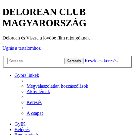
DELOREAN CLUB
MAGYARORSZÁG
Delorean és Vissza a jövőbe film rajongóknak
Ugrás a tartalomhoz
Részletes keresés
Keresés
Gyors linkek
Megválaszolatlan hozzászólások
Aktív témák
Keresés
A csapat
GyIK
Belépés
Regisztráció