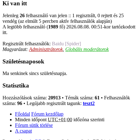
Ki van itt
Jelenleg
26
felhasználó van jelen :: 1 regisztrált, 0 rejtett és 25
vendég (az elmúlt 5 percben aktív felhasználók alapján)
A legtöbb felhasználó (
1989
fő) 2026.08.08. 00:51-kor tartózkodott
itt.
Regisztrált felhasználók:
Baidu [Spider]
Magyarázat:
Adminisztrátorok
,
Globális moderátorok
Születésnaposok
Ma senkinek sincs születésnapja.
Statisztika
Hozzászólások száma:
20913
• Témák száma:
61
• Felhasználók
száma:
96
• Legújabb regisztrált tagunk:
teszt2
Főoldal
Fórum kezdőlap
Minden időpont
UTC+01:00
időzóna szerinti
Fórum sütik törlése
A csapat