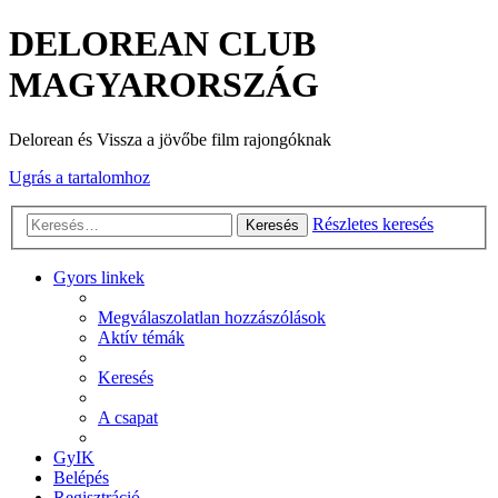
DELOREAN CLUB
MAGYARORSZÁG
Delorean és Vissza a jövőbe film rajongóknak
Ugrás a tartalomhoz
Részletes keresés
Keresés
Gyors linkek
Megválaszolatlan hozzászólások
Aktív témák
Keresés
A csapat
GyIK
Belépés
Regisztráció