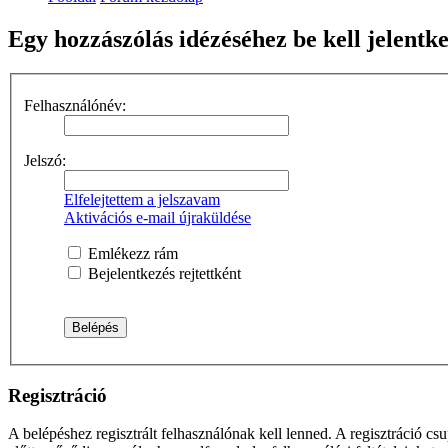
Egy hozzászólás idézéséhez be kell jelent
Felhasználónév:
Jelszó:
Elfelejtettem a jelszavam
Aktivációs e-mail újraküldése
Emlékezz rám
Bejelentkezés rejtettként
Regisztráció
A belépéshez regisztrált felhasználónak kell lenned. A regisztráció c