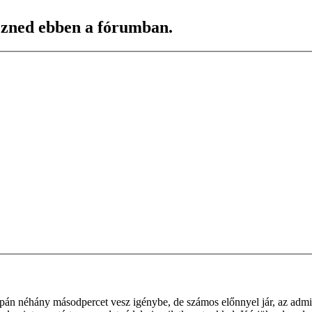
kezned ebben a fórumban.
supán néhány másodpercet vesz igénybe, de számos előnnyel jár, az admin