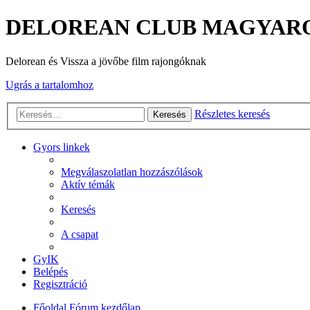
DELOREAN CLUB MAGYAR
Delorean és Vissza a jövőbe film rajongóknak
Ugrás a tartalomhoz
Részletes keresés
Keresés
Gyors linkek
Megválaszolatlan hozzászólások
Aktív témák
Keresés
A csapat
GyIK
Belépés
Regisztráció
Főoldal
Fórum kezdőlap