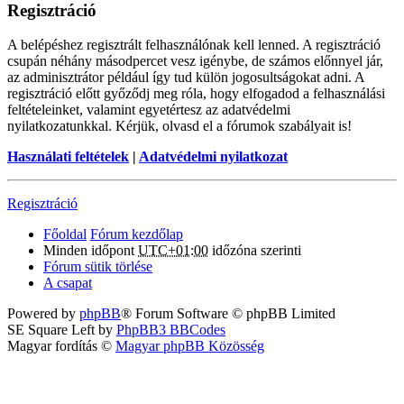
Regisztráció
A belépéshez regisztrált felhasználónak kell lenned. A regisztráció
csupán néhány másodpercet vesz igénybe, de számos előnnyel jár,
az adminisztrátor például így tud külön jogosultságokat adni. A
regisztráció előtt győződj meg róla, hogy elfogadod a felhasználási
feltételeinket, valamint egyetértesz az adatvédelmi
nyilatkozatunkkal. Kérjük, olvasd el a fórumok szabályait is!
Használati feltételek
|
Adatvédelmi nyilatkozat
Regisztráció
Főoldal
Fórum kezdőlap
Minden időpont
UTC+01:00
időzóna szerinti
Fórum sütik törlése
A csapat
Powered by
phpBB
® Forum Software © phpBB Limited
SE Square Left by
PhpBB3 BBCodes
Magyar fordítás ©
Magyar phpBB Közösség