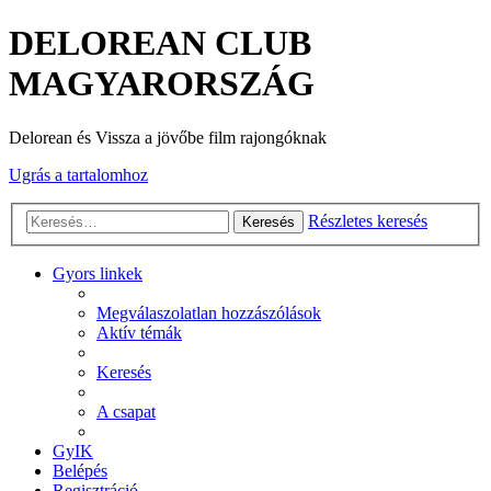
DELOREAN CLUB
MAGYARORSZÁG
Delorean és Vissza a jövőbe film rajongóknak
Ugrás a tartalomhoz
Részletes keresés
Keresés
Gyors linkek
Megválaszolatlan hozzászólások
Aktív témák
Keresés
A csapat
GyIK
Belépés
Regisztráció