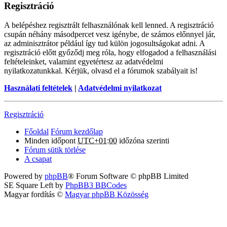
Regisztráció
A belépéshez regisztrált felhasználónak kell lenned. A regisztráció
csupán néhány másodpercet vesz igénybe, de számos előnnyel jár,
az adminisztrátor például így tud külön jogosultságokat adni. A
regisztráció előtt győződj meg róla, hogy elfogadod a felhasználási
feltételeinket, valamint egyetértesz az adatvédelmi
nyilatkozatunkkal. Kérjük, olvasd el a fórumok szabályait is!
Használati feltételek
|
Adatvédelmi nyilatkozat
Regisztráció
Főoldal
Fórum kezdőlap
Minden időpont
UTC+01:00
időzóna szerinti
Fórum sütik törlése
A csapat
Powered by
phpBB
® Forum Software © phpBB Limited
SE Square Left by
PhpBB3 BBCodes
Magyar fordítás ©
Magyar phpBB Közösség