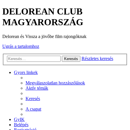
DELOREAN CLUB
MAGYARORSZÁG
Delorean és Vissza a jövőbe film rajongóknak
Ugrás a tartalomhoz
Részletes keresés
Keresés
Gyors linkek
Megválaszolatlan hozzászólások
Aktív témák
Keresés
A csapat
GyIK
Belépés
Regisztráció