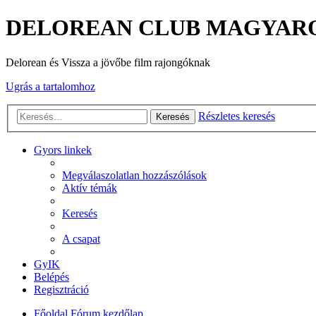
DELOREAN CLUB MAGYAR
Delorean és Vissza a jövőbe film rajongóknak
Ugrás a tartalomhoz
Részletes keresés
Keresés
Gyors linkek
Megválaszolatlan hozzászólások
Aktív témák
Keresés
A csapat
GyIK
Belépés
Regisztráció
Főoldal
Fórum kezdőlap