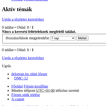
Aktív témák
Ugrás a részletes kereséshez
0 találat • Oldal:
1
/
1
Nincs a keresési feltételeknek megfelelő találat.
Hozzászólások megjelenítése
0 találat • Oldal:
1
/
1
Ugrás a részletes kereséshez
Ugrás
delorean.hu oldal fórum
DMC-12
Főoldal
Fórum kezdőlap
Minden időpont
UTC+01:00
időzóna szerinti
Fórum sütik törlése
A csapat