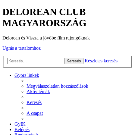
DELOREAN CLUB
MAGYARORSZÁG
Delorean és Vissza a jövőbe film rajongóknak
Ugrás a tartalomhoz
Részletes keresés
Keresés
Gyors linkek
Megválaszolatlan hozzászólások
Aktív témák
Keresés
A csapat
GyIK
Belépés
Regisztráció