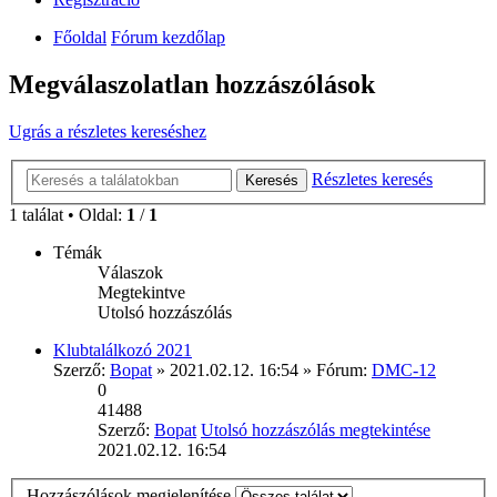
Főoldal
Fórum kezdőlap
Megválaszolatlan hozzászólások
Ugrás a részletes kereséshez
Részletes keresés
Keresés
1 találat • Oldal:
1
/
1
Témák
Válaszok
Megtekintve
Utolsó hozzászólás
Klubtalálkozó 2021
Szerző:
Bopat
» 2021.02.12. 16:54 » Fórum:
DMC-12
0
41488
Szerző:
Bopat
Utolsó hozzászólás megtekintése
2021.02.12. 16:54
Hozzászólások megjelenítése