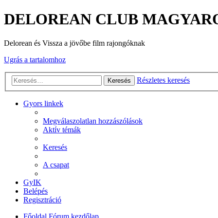
DELOREAN CLUB MAGYAR
Delorean és Vissza a jövőbe film rajongóknak
Ugrás a tartalomhoz
Részletes keresés
Keresés
Gyors linkek
Megválaszolatlan hozzászólások
Aktív témák
Keresés
A csapat
GyIK
Belépés
Regisztráció
Főoldal
Fórum kezdőlap