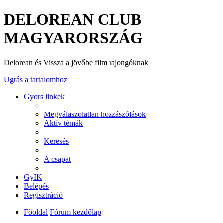
DELOREAN CLUB
MAGYARORSZÁG
Delorean és Vissza a jövőbe film rajongóknak
Ugrás a tartalomhoz
Gyors linkek
Megválaszolatlan hozzászólások
Aktív témák
Keresés
A csapat
GyIK
Belépés
Regisztráció
Főoldal
Fórum kezdőlap