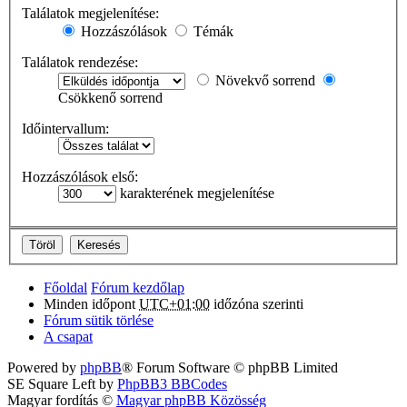
Találatok megjelenítése:
Hozzászólások
Témák
Találatok rendezése:
Növekvő sorrend
Csökkenő sorrend
Időintervallum:
Hozzászólások első:
karakterének megjelenítése
Főoldal
Fórum kezdőlap
Minden időpont
UTC+01:00
időzóna szerinti
Fórum sütik törlése
A csapat
Powered by
phpBB
® Forum Software © phpBB Limited
SE Square Left by
PhpBB3 BBCodes
Magyar fordítás ©
Magyar phpBB Közösség