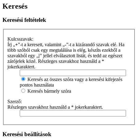
Keresés
Keresési feltételek
Kulcsszavak:
Írj „
+
”-t a keresett, valamint „
-
”-t a kizárandó szavak elé. Ha
több szóból csak egy megtalálása is elég, készíts ezekből a
szavakból egy „
|
” jellel elválasztott listát, és tedd az egészet
zárójelek közé. Részleges szavakhoz használd a *
jokerkaraktert.
Keresés az összes szóra vagy a keresési kifejezés
pontos használata
Keresés bármely szóra
Szerző:
Részleges szavakhoz használd a * jokerkaraktert.
Keresési beállítások