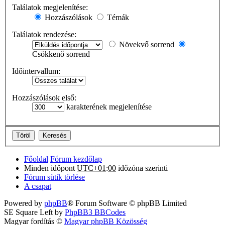
Találatok megjelenítése:
Hozzászólások
Témák
Találatok rendezése:
Növekvő sorrend
Csökkenő sorrend
Időintervallum:
Hozzászólások első:
karakterének megjelenítése
Főoldal
Fórum kezdőlap
Minden időpont
UTC+01:00
időzóna szerinti
Fórum sütik törlése
A csapat
Powered by
phpBB
® Forum Software © phpBB Limited
SE Square Left by
PhpBB3 BBCodes
Magyar fordítás ©
Magyar phpBB Közösség