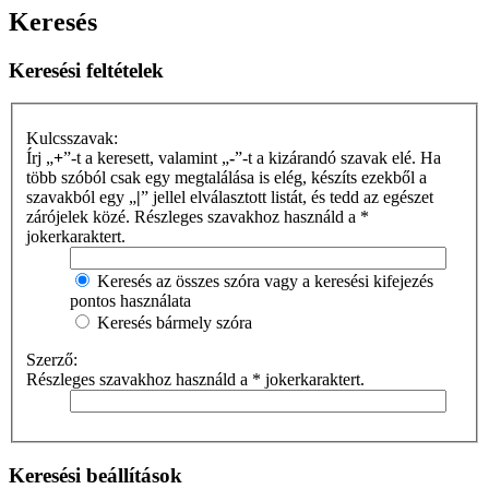
Keresés
Keresési feltételek
Kulcsszavak:
Írj „
+
”-t a keresett, valamint „
-
”-t a kizárandó szavak elé. Ha
több szóból csak egy megtalálása is elég, készíts ezekből a
szavakból egy „
|
” jellel elválasztott listát, és tedd az egészet
zárójelek közé. Részleges szavakhoz használd a *
jokerkaraktert.
Keresés az összes szóra vagy a keresési kifejezés
pontos használata
Keresés bármely szóra
Szerző:
Részleges szavakhoz használd a * jokerkaraktert.
Keresési beállítások