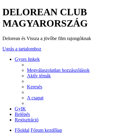
DELOREAN CLUB
MAGYARORSZÁG
Delorean és Vissza a jövőbe film rajongóknak
Ugrás a tartalomhoz
Gyors linkek
Megválaszolatlan hozzászólások
Aktív témák
Keresés
A csapat
GyIK
Belépés
Regisztráció
Főoldal
Fórum kezdőlap