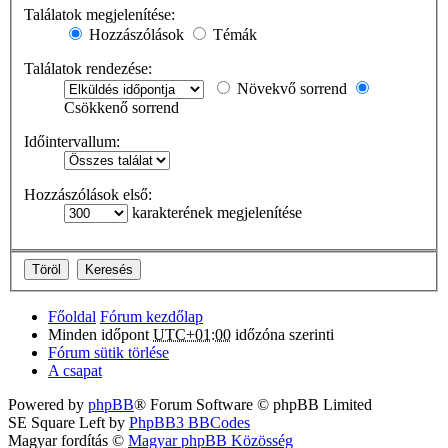
Találatok megjelenítése:
Hozzászólások
Témák
Találatok rendezése:
Növekvő sorrend
Csökkenő sorrend
Időintervallum:
Hozzászólások első:
karakterének megjelenítése
Főoldal
Fórum kezdőlap
Minden időpont
UTC+01:00
időzóna szerinti
Fórum sütik törlése
A csapat
Powered by
phpBB
® Forum Software © phpBB Limited
SE Square Left by
PhpBB3 BBCodes
Magyar fordítás ©
Magyar phpBB Közösség