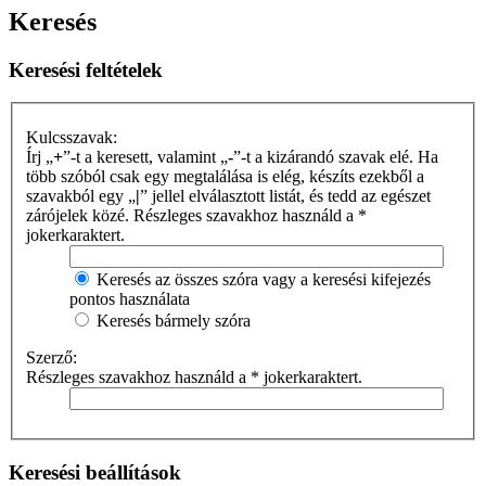
Keresés
Keresési feltételek
Kulcsszavak:
Írj „
+
”-t a keresett, valamint „
-
”-t a kizárandó szavak elé. Ha
több szóból csak egy megtalálása is elég, készíts ezekből a
szavakból egy „
|
” jellel elválasztott listát, és tedd az egészet
zárójelek közé. Részleges szavakhoz használd a *
jokerkaraktert.
Keresés az összes szóra vagy a keresési kifejezés
pontos használata
Keresés bármely szóra
Szerző:
Részleges szavakhoz használd a * jokerkaraktert.
Keresési beállítások