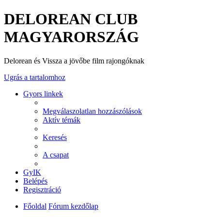
DELOREAN CLUB
MAGYARORSZÁG
Delorean és Vissza a jövőbe film rajongóknak
Ugrás a tartalomhoz
Gyors linkek
Megválaszolatlan hozzászólások
Aktív témák
Keresés
A csapat
GyIK
Belépés
Regisztráció
Főoldal
Fórum kezdőlap