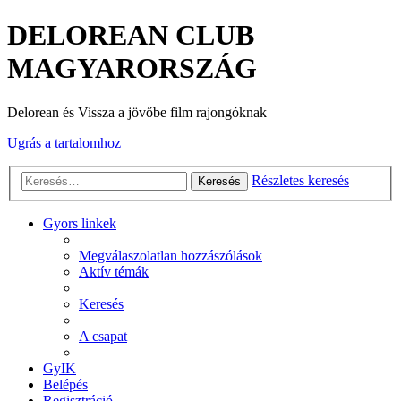
DELOREAN CLUB
MAGYARORSZÁG
Delorean és Vissza a jövőbe film rajongóknak
Ugrás a tartalomhoz
Részletes keresés
Keresés
Gyors linkek
Megválaszolatlan hozzászólások
Aktív témák
Keresés
A csapat
GyIK
Belépés
Regisztráció