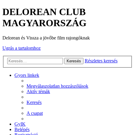
DELOREAN CLUB
MAGYARORSZÁG
Delorean és Vissza a jövőbe film rajongóknak
Ugrás a tartalomhoz
Részletes keresés
Keresés
Gyors linkek
Megválaszolatlan hozzászólások
Aktív témák
Keresés
A csapat
GyIK
Belépés
Regisztráció