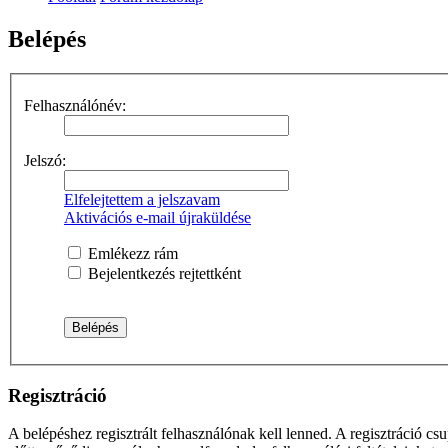
Belépés
Felhasználónév:
Jelszó:
Elfelejtettem a jelszavam
Aktivációs e-mail újraküldése
Emlékezz rám
Bejelentkezés rejtettként
Regisztráció
A belépéshez regisztrált felhasználónak kell lenned. A regisztráció c