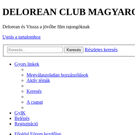
DELOREAN CLUB MAGYAR
Delorean és Vissza a jövőbe film rajongóknak
Ugrás a tartalomhoz
Részletes keresés
Keresés
Gyors linkek
Megválaszolatlan hozzászólások
Aktív témák
Keresés
A csapat
GyIK
Belépés
Regisztráció
Főoldal
Fórum kezdőlap