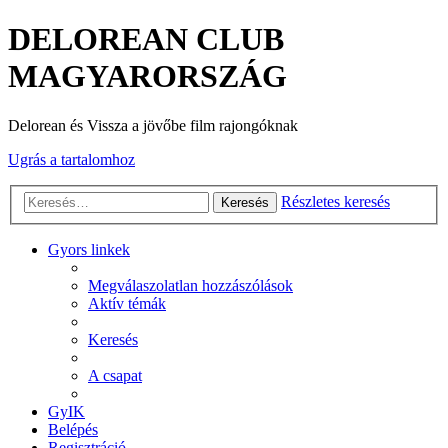
DELOREAN CLUB
MAGYARORSZÁG
Delorean és Vissza a jövőbe film rajongóknak
Ugrás a tartalomhoz
Részletes keresés
Keresés
Gyors linkek
Megválaszolatlan hozzászólások
Aktív témák
Keresés
A csapat
GyIK
Belépés
Regisztráció