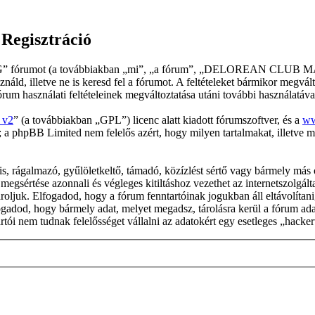
gisztráció
umot (a továbbiakban „mi”, „a fórum”, „DELOREAN CLUB MAGY
náld, illetve ne is keresd fel a fórumot. A feltételeket bármikor megvál
fórum használati feltételeinek megváltoztatása utáni további használatával
 v2
” (a továbbiakban „GPL”) licenc alatt kiadott fórumszoftver, és a
ww
 a phpBB Limited nem felelős azért, hogy milyen tartalmakat, illetve 
, rágalmazó, gyűlöletkeltő, támadó, közízlést sértő vagy bármely más ol
sértése azonnali és végleges kitiltáshoz vezethet az internetszolgáltató
oljuk. Elfogadod, hogy a fórum fenntartóinak jogukban áll eltávolítani, 
ogadod, hogy bármely adat, melyet megadsz, tárolásra kerül a fórum a
ói nem tudnak felelősséget vállalni az adatokért egy esetleges „hacke