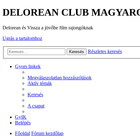
DELOREAN CLUB MAGYAR
Delorean és Vissza a jövőbe film rajongóknak
Ugrás a tartalomhoz
Részletes keresés
Keresés
Gyors linkek
Megválaszolatlan hozzászólások
Aktív témák
Keresés
A csapat
GyIK
Belépés
Főoldal
Fórum kezdőlap