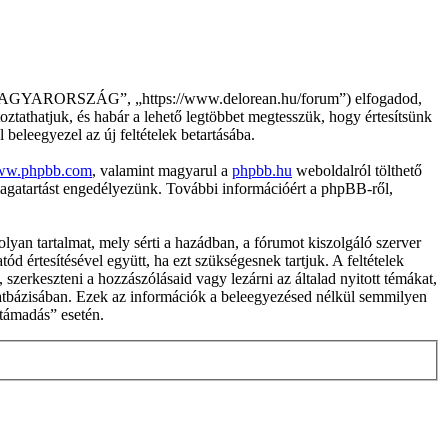
ARORSZÁG”, „https://www.delorean.hu/forum”) elfogadod,
toztathatjuk, és habár a lehető legtöbbet megtesszük, hogy értesítsünk
 beleegyezel az új feltételek betartásába.
w.phpbb.com
, valamint magyarul a
phpbb.hu
weboldalról tölthető
magatartást engedélyezünk. További információért a phpBB-ről,
yan tartalmat, mely sérti a hazádban, a fórumot kiszolgáló szerver
d értesítésével együtt, ha ezt szükségesnek tartjuk. A feltételek
szerkeszteni a hozzászólásaid vagy lezárni az általad nyitott témákat,
datbázisában. Ezek az információk a beleegyezésed nélkül semmilyen
rtámadás” esetén.