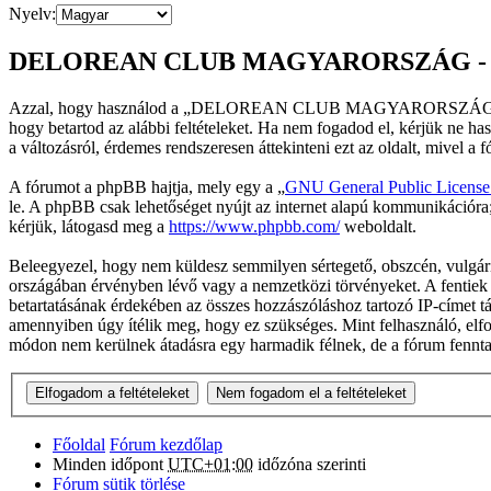
Nyelv:
DELOREAN CLUB MAGYARORSZÁG - Re
Azzal, hogy használod a „DELOREAN CLUB MAGYARORSZÁG” fór
hogy betartod az alábbi feltételeket. Ha nem fogadod el, kérjük ne hasz
a változásról, érdemes rendszeresen áttekinteni ezt az oldalt, mivel a 
A fórumot a phpBB hajtja, mely egy a „
GNU General Public License
le. A phpBB csak lehetőséget nyújt az internet alapú kommunikációra;
kérjük, látogasd meg a
https://www.phpbb.com/
weboldalt.
Beleegyezel, hogy nem küldesz semmilyen sértegető, obszcén, vulgáris
országában érvényben lévő vagy a nemzetközi törvényeket. A fentiek meg
betartatásának érdekében az összes hozzászóláshoz tartozó IP-címet tár
amennyiben úgy ítélik meg, hogy ez szükséges. Mint felhasználó, elf
módon nem kerülnek átadásra egy harmadik félnek, de a fórum fenntart
Főoldal
Fórum kezdőlap
Minden időpont
UTC+01:00
időzóna szerinti
Fórum sütik törlése