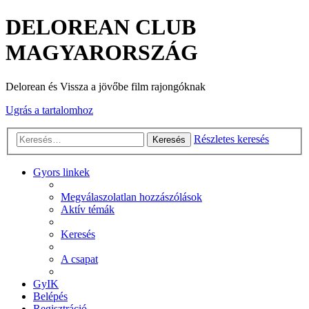
DELOREAN CLUB
MAGYARORSZÁG
Delorean és Vissza a jövőbe film rajongóknak
Ugrás a tartalomhoz
Részletes keresés
Keresés
Gyors linkek
Megválaszolatlan hozzászólások
Aktív témák
Keresés
A csapat
GyIK
Belépés
Regisztráció