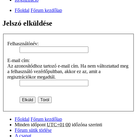
Főoldal
Fórum kezdőlap
Jelszó elküldése
Felhasználónév:
E-mail cím:
Az azonosítódhoz tartozó e-mail cím. Ha nem változtattad meg
a felhasználó vezérlőpultban, akkor ez az, amit a
regisztrációkor megadtál.
Főoldal
Fórum kezdőlap
Minden időpont
UTC+01:00
időzóna szerinti
Fórum sütik törlése
A csapat