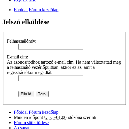
Főoldal
Fórum kezdőlap
Jelszó elküldése
Felhasználónév:
E-mail cím:
Az azonosítódhoz tartozó e-mail cím. Ha nem változtattad meg
a felhasználó vezérlőpultban, akkor ez az, amit a
regisztrációkor megadtál.
Főoldal
Fórum kezdőlap
Minden időpont
UTC+01:00
időzóna szerinti
Fórum sütik törlése
A csapat