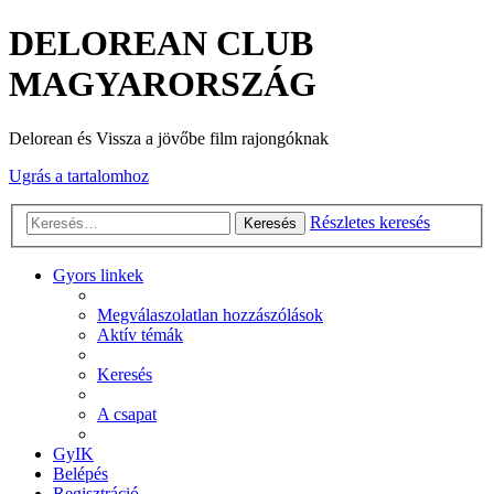
DELOREAN CLUB
MAGYARORSZÁG
Delorean és Vissza a jövőbe film rajongóknak
Ugrás a tartalomhoz
Részletes keresés
Keresés
Gyors linkek
Megválaszolatlan hozzászólások
Aktív témák
Keresés
A csapat
GyIK
Belépés
Regisztráció