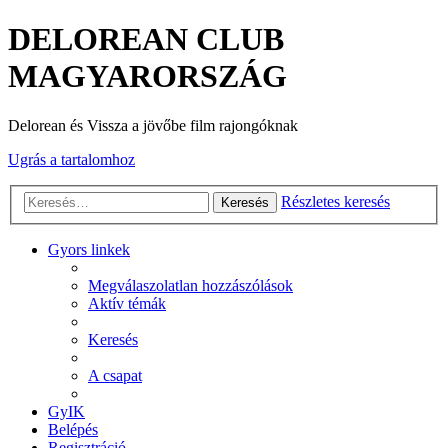
DELOREAN CLUB
MAGYARORSZÁG
Delorean és Vissza a jövőbe film rajongóknak
Ugrás a tartalomhoz
Részletes keresés
Keresés
Gyors linkek
Megválaszolatlan hozzászólások
Aktív témák
Keresés
A csapat
GyIK
Belépés
Regisztráció