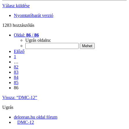
Válasz küldése
Nyomtatóbarát verzió
1283 hozzászólás
Oldal:
86
/
86
Ugrás oldalra:
Előző
1
…
82
83
84
85
86
Vissza: “DMC-12”
Ugrás
delorean.hu oldal fórum
DMC-12