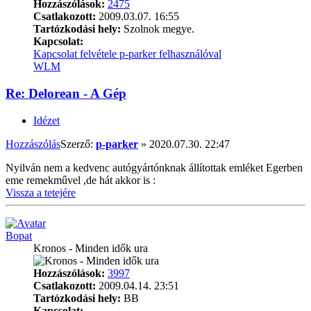
Hozzászólások:
2475
Csatlakozott:
2009.03.07. 16:55
Tartózkodási hely:
Szolnok megye.
Kapcsolat:
Kapcsolat felvétele p-parker felhasználóval
WLM
Re: Delorean - A Gép
Idézet
Hozzászólás
Szerző:
p-parker
»
2020.07.30. 22:47
Nyilván nem a kedvenc autógyártónknak állítottak emléket Egerben
eme remekművel ,de hát akkor is :
Vissza a tetejére
Bopat
Kronos - Minden idők ura
Hozzászólások:
3997
Csatlakozott:
2009.04.14. 23:51
Tartózkodási hely:
BB
Kapcsolat: