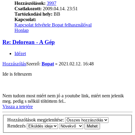
Hozzászólások:
3997
Csatlakozott:
2009.04.14. 23:51
Tartózkodási hely:
BB
Kapcsolat:
Kapcsolat felvétele Bopat felhasználóval
Honlap
Re: Delorean - A Gép
Idézet
Hozzászólás
Szerző:
Bopat
»
2021.02.12. 16:48
Ide is felteszem
Nem tudom most miért nem jó a youtube link, miért nem jelenik
meg. pedig s nélkül töltöttem fel..
Vissza a tetejére
Hozzászólások megjelenítése:
Rendezés