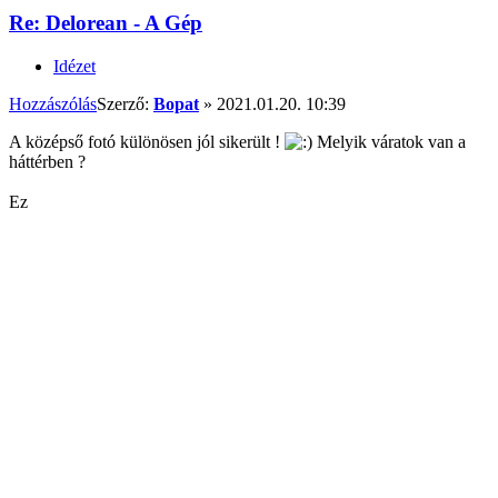
Re: Delorean - A Gép
Idézet
Hozzászólás
Szerző:
Bopat
»
2021.01.20. 10:39
A középső fotó különösen jól sikerült !
Melyik váratok van a
háttérben ?
Ez