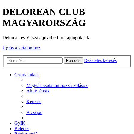
DELOREAN CLUB
MAGYARORSZÁG
Delorean és Vissza a jövőbe film rajongóknak
Ugrás a tartalomhoz
Részletes keresés
Keresés
Gyors linkek
Megválaszolatlan hozzászólások
Aktív témák
Keresés
A csapat
GyIK
Belépés
Regisztráció