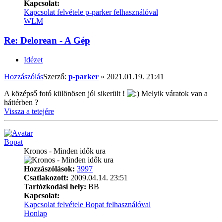
Kapcsolat:
Kapcsolat felvétele p-parker felhasználóval
WLM
Re: Delorean - A Gép
Idézet
Hozzászólás
Szerző:
p-parker
»
2021.01.19. 21:41
A középső fotó különösen jól sikerült !
Melyik váratok van a
háttérben ?
Vissza a tetejére
Bopat
Kronos - Minden idők ura
Hozzászólások:
3997
Csatlakozott:
2009.04.14. 23:51
Tartózkodási hely:
BB
Kapcsolat:
Kapcsolat felvétele Bopat felhasználóval
Honlap