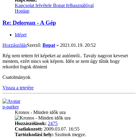
Kapcsolat felvétele Bopat felhasználóval
Honlap
Re: Delorean - A Gép
Idézet
Hozzászólás
Szerző:
Bopat
»
2021.01.19. 20:52
Rég nem tettem fel képeket az autómról.. Tavaly nagyon keveset
mentem, ezért nincs sok képem. Idén se nem úgy tűnik hogy
rekordot fogok dönteni
Csatolmányok
Vissza a tetejére
p-parker
Kronos - Minden idők ura
Hozzászólások:
2475
Csatlakozott:
2009.03.07. 16:55
Tartózkodási hely:
Szolnok megye.