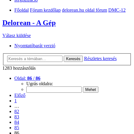
Főoldal
Fórum kezdőlap
delorean.hu oldal fórum
DMC-12
Delorean - A Gép
Válasz küldése
Nyomtatóbarát verzió
Részletes keresés
Keresés
1283 hozzászólás
Oldal:
86
/
86
Ugrás oldalra:
Előző
1
…
82
83
84
85
86