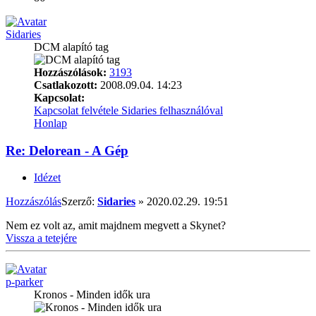
Sidaries
DCM alapító tag
Hozzászólások:
3193
Csatlakozott:
2008.09.04. 14:23
Kapcsolat:
Kapcsolat felvétele Sidaries felhasználóval
Honlap
Re: Delorean - A Gép
Idézet
Hozzászólás
Szerző:
Sidaries
»
2020.02.29. 19:51
Nem ez volt az, amit majdnem megvett a Skynet?
Vissza a tetejére
p-parker
Kronos - Minden idők ura