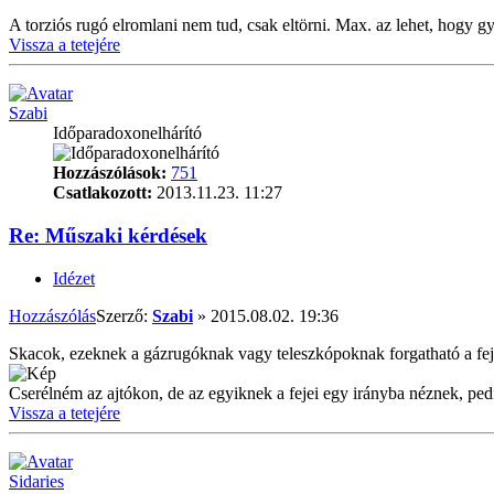
A torziós rugó elromlani nem tud, csak eltörni. Max. az lehet, hogy g
Vissza a tetejére
Szabi
Időparadoxonelhárító
Hozzászólások:
751
Csatlakozott:
2013.11.23. 11:27
Re: Műszaki kérdések
Idézet
Hozzászólás
Szerző:
Szabi
»
2015.08.02. 19:36
Skacok, ezeknek a gázrugóknak vagy teleszkópoknak forgatható a fe
Cserélném az ajtókon, de az egyiknek a fejei egy irányba néznek, pedi
Vissza a tetejére
Sidaries