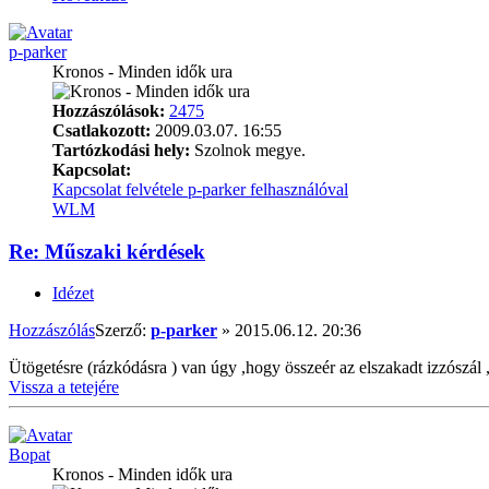
p-parker
Kronos - Minden idők ura
Hozzászólások:
2475
Csatlakozott:
2009.03.07. 16:55
Tartózkodási hely:
Szolnok megye.
Kapcsolat:
Kapcsolat felvétele p-parker felhasználóval
WLM
Re: Műszaki kérdések
Idézet
Hozzászólás
Szerző:
p-parker
»
2015.06.12. 20:36
Ütögetésre (rázkódásra ) van úgy ,hogy összeér az elszakadt izzószál ,é
Vissza a tetejére
Bopat
Kronos - Minden idők ura