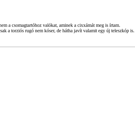
 nem a csomagtartóhoz valókat, aminek a cixxámát meg is írtam.
ak a torziós rugó nem kóser, de hátha javít valamit egy új teleszkóp i