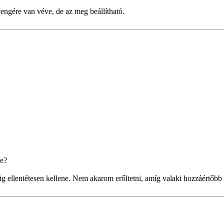
yengére van véve, de az meg beállítható.
je?
g ellentétesen kellene. Nem akarom erőltetni, amíg valaki hozzáértőbb 