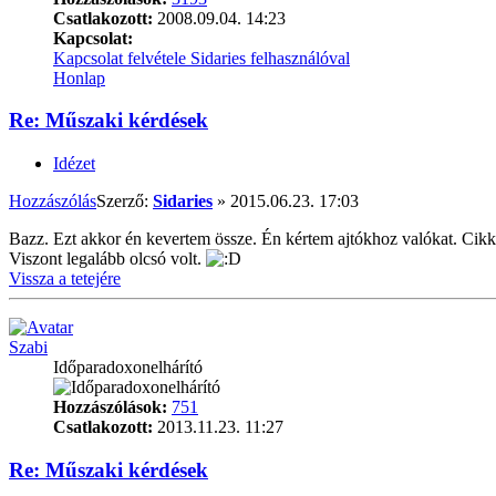
Csatlakozott:
2008.09.04. 14:23
Kapcsolat:
Kapcsolat felvétele Sidaries felhasználóval
Honlap
Re: Műszaki kérdések
Idézet
Hozzászólás
Szerző:
Sidaries
»
2015.06.23. 17:03
Bazz. Ezt akkor én kevertem össze. Én kértem ajtókhoz valókat. Cikk
Viszont legalább olcsó volt.
Vissza a tetejére
Szabi
Időparadoxonelhárító
Hozzászólások:
751
Csatlakozott:
2013.11.23. 11:27
Re: Műszaki kérdések