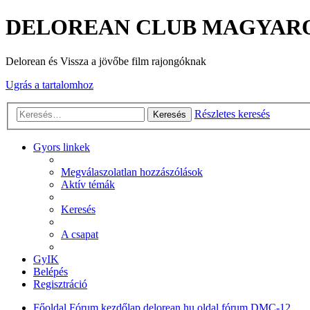
DELOREAN CLUB MAGYAR
Delorean és Vissza a jövőbe film rajongóknak
Ugrás a tartalomhoz
Részletes keresés
Keresés
Gyors linkek
Megválaszolatlan hozzászólások
Aktív témák
Keresés
A csapat
GyIK
Belépés
Regisztráció
Főoldal
Fórum kezdőlap
delorean.hu oldal fórum
DMC-12