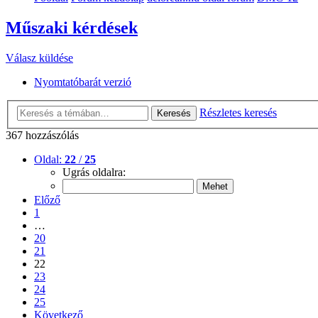
Műszaki kérdések
Válasz küldése
Nyomtatóbarát verzió
Részletes keresés
Keresés
367 hozzászólás
Oldal:
22
/
25
Ugrás oldalra:
Előző
1
…
20
21
22
23
24
25
Következő