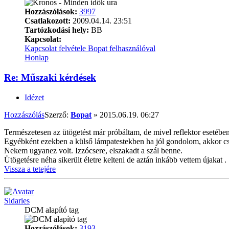
Hozzászólások:
3997
Csatlakozott:
2009.04.14. 23:51
Tartózkodási hely:
BB
Kapcsolat:
Kapcsolat felvétele Bopat felhasználóval
Honlap
Re: Műszaki kérdések
Idézet
Hozzászólás
Szerző:
Bopat
»
2015.06.19. 06:27
Természetesen az ütögetést már próbáltam, de mivel reflektor esetébe
Egyébként ezekben a külső lámpatestekben ha jól gondolom, akkor cs
Nekem ugyanez volt. Izzócsere, elszakadt a szál benne.
Ütögetésre néha sikerült életre kelteni de aztán inkább vettem újakat .
Vissza a tetejére
Sidaries
DCM alapító tag
Hozzászólások:
3193