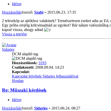
Idézet
Hozzászólás
Szerző:
Szabi
»
2015.06.23. 17:35
2 teleszkóp az ajtókhoz valakinek? Természetesen ezeket adta az Ed,
Egy próba erejéig kölcsönadnád az egyiket? Bár nálam valószínűleg cs
kapod vissza, ahogy adtad
Vissza a tetejére
Sidaries
DCM alapító tag
Hozzászólások:
3193
Csatlakozott:
2008.09.04. 14:23
Kapcsolat:
Kapcsolat felvétele Sidaries felhasználóval
Honlap
Re: Műszaki kérdések
Idézet
Hozzászólás
Szerző:
Sidaries
»
2015.06.24. 08:27