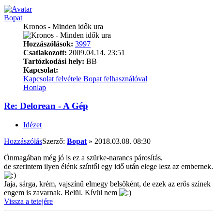
Bopat
Kronos - Minden idők ura
Hozzászólások:
3997
Csatlakozott:
2009.04.14. 23:51
Tartózkodási hely:
BB
Kapcsolat:
Kapcsolat felvétele Bopat felhasználóval
Honlap
Re: Delorean - A Gép
Idézet
Hozzászólás
Szerző:
Bopat
»
2018.03.08. 08:30
Önmagában még jó is ez a szürke-narancs párosítás,
de szerintem ilyen élénk színtől egy idő után elege lesz az embernek.
Jaja, sárga, krém, vajszínű elmegy belsőként, de ezek az erős színek
engem is zavarnak. Belül. Kívül nem
Vissza a tetejére