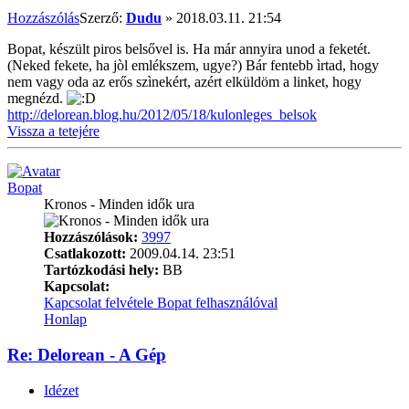
Hozzászólás
Szerző:
Dudu
»
2018.03.11. 21:54
Bopat, készült piros belsővel is. Ha már annyira unod a feketét.
(Neked fekete, ha jòl emlékszem, ugye?) Bár fentebb ìrtad, hogy
nem vagy oda az erős szìnekért, azért elküldöm a linket, hogy
megnézd.
http://delorean.blog.hu/2012/05/18/kulonleges_belsok
Vissza a tetejére
Bopat
Kronos - Minden idők ura
Hozzászólások:
3997
Csatlakozott:
2009.04.14. 23:51
Tartózkodási hely:
BB
Kapcsolat:
Kapcsolat felvétele Bopat felhasználóval
Honlap
Re: Delorean - A Gép
Idézet