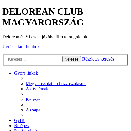
DELOREAN CLUB
MAGYARORSZÁG
Delorean és Vissza a jövőbe film rajongóknak
Ugrás a tartalomhoz
Részletes keresés
Keresés
Gyors linkek
Megválaszolatlan hozzászólások
Aktív témák
Keresés
A csapat
GyIK
Belépés
Regisztráció