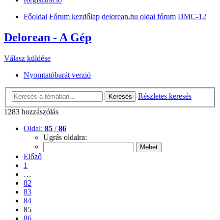
Főoldal
Fórum kezdőlap
delorean.hu oldal fórum
DMC-12
Delorean - A Gép
Válasz küldése
Nyomtatóbarát verzió
Részletes keresés
Keresés
1283 hozzászólás
Oldal:
85
/
86
Ugrás oldalra:
Előző
1
…
82
83
84
85
86