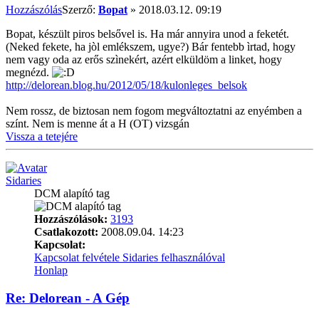
Hozzászólás
Szerző:
Bopat
»
2018.03.12. 09:19
Bopat, készült piros belsővel is. Ha már annyira unod a feketét.
(Neked fekete, ha jòl emlékszem, ugye?) Bár fentebb ìrtad, hogy
nem vagy oda az erős szìnekért, azért elküldöm a linket, hogy
megnézd.
http://delorean.blog.hu/2012/05/18/kulonleges_belsok
Nem rossz, de biztosan nem fogom megváltoztatni az enyémben a
színt. Nem is menne át a H (OT) vizsgán
Vissza a tetejére
Sidaries
DCM alapító tag
Hozzászólások:
3193
Csatlakozott:
2008.09.04. 14:23
Kapcsolat:
Kapcsolat felvétele Sidaries felhasználóval
Honlap
Re: Delorean - A Gép