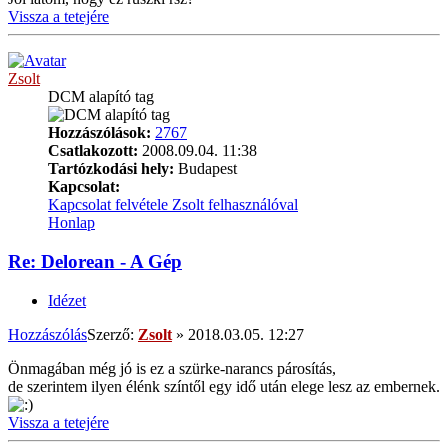
Vissza a tetejére
Zsolt
DCM alapító tag
Hozzászólások:
2767
Csatlakozott:
2008.09.04. 11:38
Tartózkodási hely:
Budapest
Kapcsolat:
Kapcsolat felvétele Zsolt felhasználóval
Honlap
Re: Delorean - A Gép
Idézet
Hozzászólás
Szerző:
Zsolt
»
2018.03.05. 12:27
Önmagában még jó is ez a szürke-narancs párosítás,
de szerintem ilyen élénk színtől egy idő után elege lesz az embernek.
Vissza a tetejére