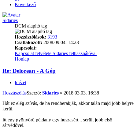
Következő
Sidaries
DCM alapító tag
Hozzászólások:
3193
Csatlakozott:
2008.09.04. 14:23
Kapcsolat:
Kapcsolat felvétele Sidaries felhasználóval
Honlap
Re: Delorean - A Gép
Idézet
Hozzászólás
Szerző:
Sidaries
»
2018.03.03. 16:38
Hát ez elég szívás, de ha rendberakják, akkor talán majd jobb helyre
kerül.
Itt egy gyönyörű példány egy huszasért... sérült jobb első
sárvédővel.