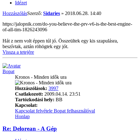
Idézet
Hozzászólás
Szerző:
Sidaries
»
2018.06.28. 14:40
https://jalopnik.com/do-you-believe-the-prv-v6-is-the-best-engine-
of-all-tim-1826243096
Hát z nem volt éppen túl jó. Összeültek egy kis szapulásra,
beszívtak, aztán röhögtek egy jót.
Vissza a tetejére
Bopat
Kronos - Minden idők ura
Hozzászólások:
3997
Csatlakozott:
2009.04.14. 23:51
Tartózkodási hely:
BB
Kapcsolat:
Kapcsolat felvétele Bopat felhasználóval
Honlap
Re: Delorean - A Gép