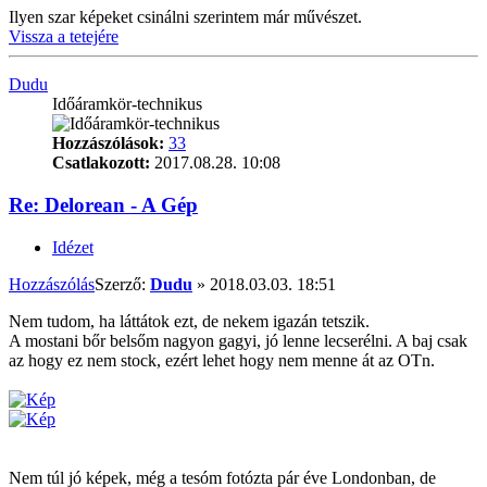
Ilyen szar képeket csinálni szerintem már művészet.
Vissza a tetejére
Dudu
Időáramkör-technikus
Hozzászólások:
33
Csatlakozott:
2017.08.28. 10:08
Re: Delorean - A Gép
Idézet
Hozzászólás
Szerző:
Dudu
»
2018.03.03. 18:51
Nem tudom, ha láttátok ezt, de nekem igazán tetszik.
A mostani bőr belsőm nagyon gagyi, jó lenne lecserélni. A baj csak
az hogy ez nem stock, ezért lehet hogy nem menne át az OTn.
Nem túl jó képek, még a tesóm fotózta pár éve Londonban, de