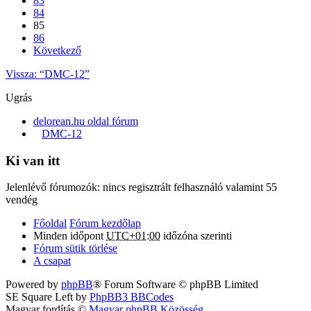
83
84
85
86
Következő
Vissza: “DMC-12”
Ugrás
delorean.hu oldal fórum
DMC-12
Ki van itt
Jelenlévő fórumozók: nincs regisztrált felhasználó valamint 55
vendég
Főoldal
Fórum kezdőlap
Minden időpont
UTC+01:00
időzóna szerinti
Fórum sütik törlése
A csapat
Powered by
phpBB
® Forum Software © phpBB Limited
SE Square Left by
PhpBB3 BBCodes
Magyar fordítás ©
Magyar phpBB Közösség