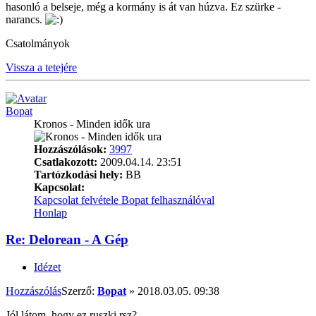
hasonló a belseje, még a kormány is át van húzva. Ez szürke -
narancs.
Csatolmányok
Vissza a tetejére
Bopat
Kronos - Minden idők ura
Hozzászólások:
3997
Csatlakozott:
2009.04.14. 23:51
Tartózkodási hely:
BB
Kapcsolat:
Kapcsolat felvétele Bopat felhasználóval
Honlap
Re: Delorean - A Gép
Idézet
Hozzászólás
Szerző:
Bopat
»
2018.03.05. 09:38
Jól látom, hogy ez ruszki rsz?