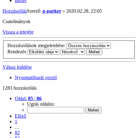
Idézet
Hozzászólás
Szerző:
p-parker
»
2020.02.28. 22:05
Csatolmányok
Vissza a tetejére
Hozzászólások megjelenítése:
Rendezés
Válasz küldése
Nyomtatóbarát verzió
1283 hozzászólás
Oldal:
85
/
86
Ugrás oldalra:
Előző
1
…
82