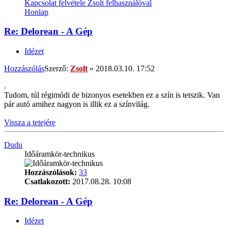
Kapcsolat felvétele Zsolt felhasználóval
Honlap
Re: Delorean - A Gép
Idézet
Hozzászólás
Szerző:
Zsolt
»
2018.03.10. 17:52
.
Tudom, túl régimódi de bizonyos esetekben ez a szín is tetszik. Van
pár autó amihez nagyon is illik ez a színvilág.
Vissza a tetejére
Dudu
Időáramkör-technikus
Hozzászólások:
33
Csatlakozott:
2017.08.28. 10:08
Re: Delorean - A Gép
Idézet