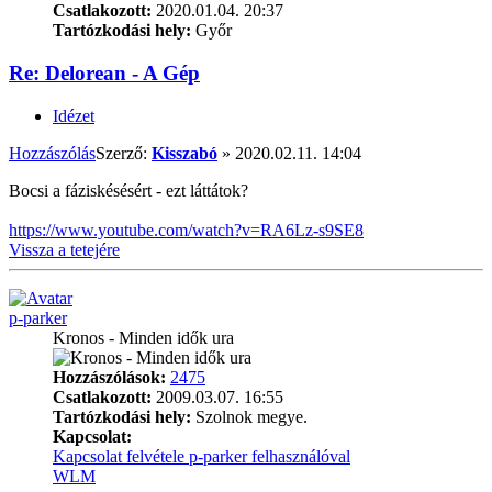
Csatlakozott:
2020.01.04. 20:37
Tartózkodási hely:
Győr
Re: Delorean - A Gép
Idézet
Hozzászólás
Szerző:
Kisszabó
»
2020.02.11. 14:04
Bocsi a fáziskésésért - ezt láttátok?
https://www.youtube.com/watch?v=RA6Lz-s9SE8
Vissza a tetejére
p-parker
Kronos - Minden idők ura
Hozzászólások:
2475
Csatlakozott:
2009.03.07. 16:55
Tartózkodási hely:
Szolnok megye.
Kapcsolat:
Kapcsolat felvétele p-parker felhasználóval
WLM