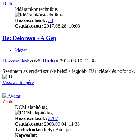
Dudu
Időáramkör-technikus
Hozzászólások:
33
Csatlakozott:
2017.08.28. 10:08
Re: Delorean - A Gép
Idézet
Hozzászólás
Szerző:
Dudu
»
2018.03.10. 11:38
Szerintem az eredeti szürke belső a legjobb. Bár ìzlések és pofonok.
Vissza a tetejére
Zsolt
DCM alapító tag
Hozzászólások:
2767
Csatlakozott:
2008.09.04. 11:38
Tartózkodási hely:
Budapest
Kapcsolat: