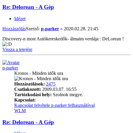
Re: Delorean - A Gép
Idézet
Hozzászólás
Szerző:
p-parker
»
2020.02.28. 21:45
Discovery-n most Autókereskedők- álmaim verdája : DeLorean !
Vissza a tetejére
p-parker
Kronos - Minden idők ura
Hozzászólások:
2475
Csatlakozott:
2009.03.07. 16:55
Tartózkodási hely:
Szolnok megye.
Kapcsolat:
Kapcsolat felvétele p-parker felhasználóval
WLM
Re: Delorean - A Gép